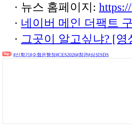
· 뉴스 홈페이지:
https:/
·
네이버 메인 더팩트 
·
그곳이 알고싶냐? [영
#신학기
#수협은행장
#CES2026
#참관
#삼성SDS