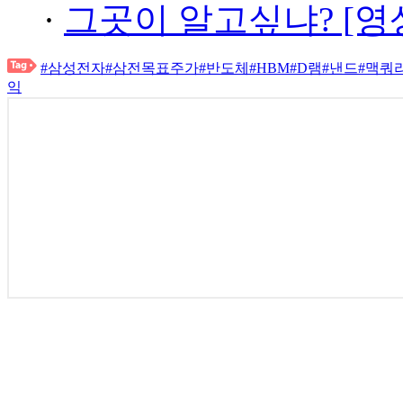
·
그곳이 알고싶냐? [영
#삼성전자
#삼전목표주가
#반도체
#HBM
#D램
#낸드
#맥쿼
익