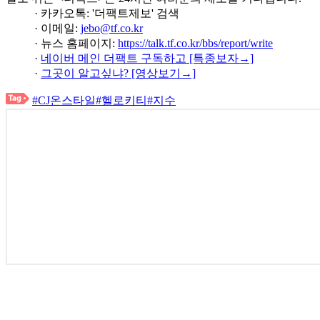
· 카카오톡: '더팩트제보' 검색
· 이메일:
jebo@tf.co.kr
· 뉴스 홈페이지:
https://talk.tf.co.kr/bbs/report/write
·
네이버 메인 더팩트 구독하고 [특종보자→]
·
그곳이 알고싶냐? [영상보기→]
#CJ온스타일
#헬로키티
#지수