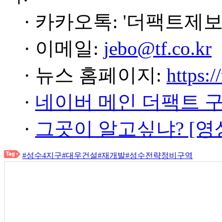
· 카카오톡: '더팩트제보
· 이메일:
jebo@tf.co.kr
· 뉴스 홈페이지:
https:/
·
네이버 메인 더팩트 
·
그곳이 알고싶냐? [영
#성수4지구
#대우건설
#재개발
#성수전략정비구역