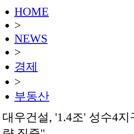
HOME
>
NEWS
>
경제
>
부동산
대우건설, '1.4조' 성수
량 집중"