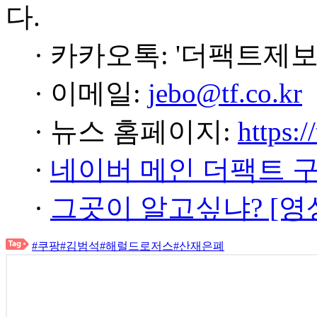
다.
· 카카오톡: '더팩트제보
· 이메일:
jebo@tf.co.kr
· 뉴스 홈페이지:
https:/
·
네이버 메인 더팩트 
·
그곳이 알고싶냐? [영
#쿠팡
#김범석
#해럴드로저스
#산재은폐