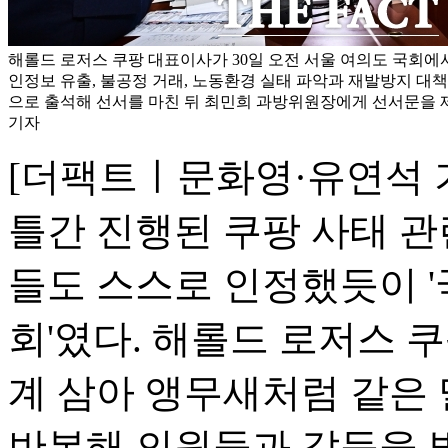
해롤드 로저스 쿠팡 대표이사가 30일 오전 서울 여의도 국회에서
인정보 유출, 불공정 거래, 노동환경 실태 파악과 재발방지 대책
으로 출석해 선서를 마친 뒤 최민희 과방위원장에게 선서문을 제
기자
[더팩트ㅣ문화영·유연석 
틀간 진행된 쿠팡 사태 관
들도 스스로 인정했듯이 
회'였다. 해롤드 로저스 
계 삼아 앵무새처럼 같은
반복해 의원들과 갈등을 