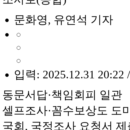
문화영, 유연석 기자
입력: 2025.12.31 20:22 
동문서답·책임회피 일관
셀프조사·꼼수보상도 도마
국회, 국정조사 요청서 제