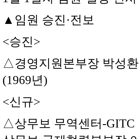
▲임원 승진·전보
<승진>
△경영지원본부장 박성환
(1969년)
<신규>
△상무보 무역센터-GITC