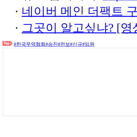
·
네이버 메인 더팩트 
·
그곳이 알고싶냐? [영
#한국무역협회
#승진
#전보
#신규
#임원