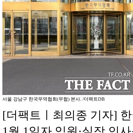
서울 강남구 한국무역협회(무협) 본사. /더팩트DB
[더팩트ㅣ최의종 기자] 한
1월 1일자 임원·실장 인