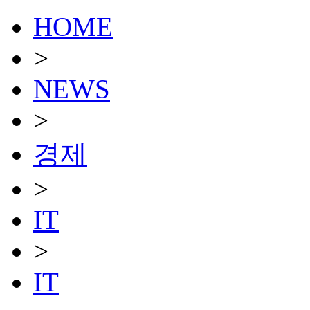
HOME
>
NEWS
>
경제
>
IT
>
IT