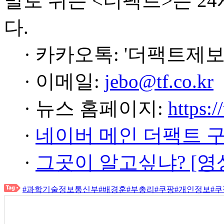
발로 뛰는 <더팩트>는 2
다.
· 카카오톡: '더팩트제보
· 이메일:
jebo@tf.co.kr
· 뉴스 홈페이지:
https:/
·
네이버 메인 더팩트 
·
그곳이 알고싶냐? [영
#과학기술정보통신부
#배경훈
#부총리
#쿠팡
#개인정보
#