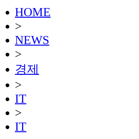
HOME
>
NEWS
>
경제
>
IT
>
IT