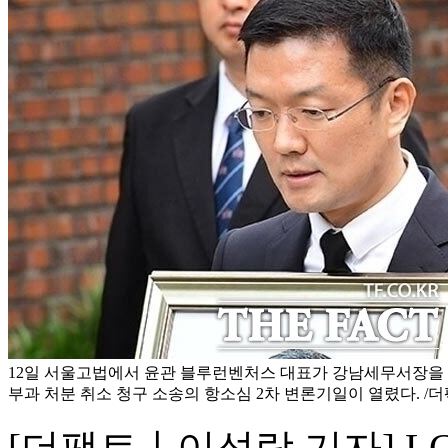
12일 서울고법에서 윤관 블루런벤처스 대표가 강남세무서장을
부과 처분 취소 청구 소송의 항소심 2차 변론기일이 열렸다. /더
[더팩트ㅣ이성락 기자] L