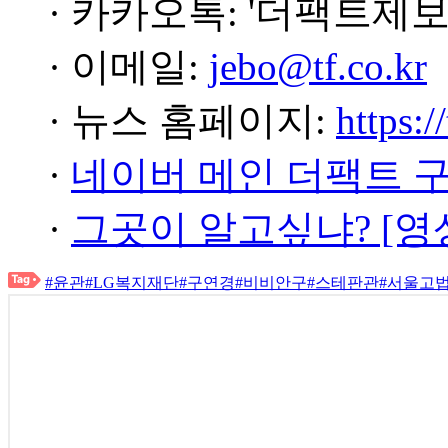
· 카카오톡: '더팩트제보
· 이메일:
jebo@tf.co.kr
· 뉴스 홈페이지:
https:/
·
네이버 메인 더팩트 
·
그곳이 알고싶냐? [영
#윤관
#LG복지재단
#구연경
#비비안구
#스테판관
#서울고