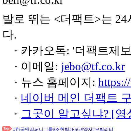
발로 뛰는 <더팩트>는 2
다.
· 카카오톡: '더팩트제보
· 이메일:
jebo@tf.co.kr
· 뉴스 홈페이지:
https:/
·
네이버 메인 더팩트 
·
그곳이 알고싶냐? [영
#한국앤컴퍼니그룹
#조현범
#ESG
#약자
#모빌리티