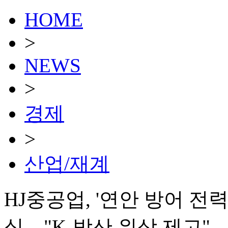
HOME
>
NEWS
>
경제
>
산업/재계
HJ중공업, '연안 방어 전
식…"K-방산 위상 제고"