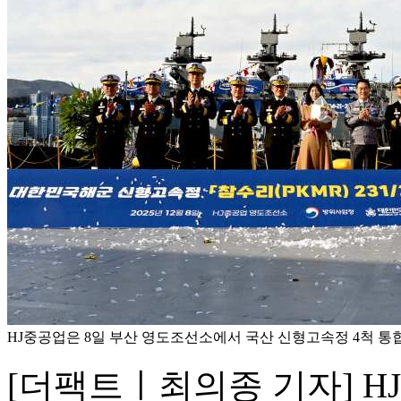
HJ중공업은 8일 부산 영도조선소에서 국산 신형고속정 4척 통합
[더팩트ㅣ최의종 기자] H