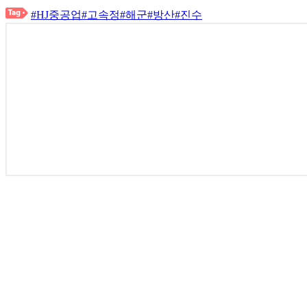
#HJ중공업
#고속정
#해군
#방산
#진수