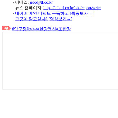
· 이메일:
jebo@tf.co.kr
· 뉴스 홈페이지:
https://talk.tf.co.kr/bbs/report/write
·
네이버 메인 더팩트 구독하고 [특종보자→]
·
그곳이 알고싶냐? [영상보기→]
#압구정
#성수
#한강맨션
#조합장