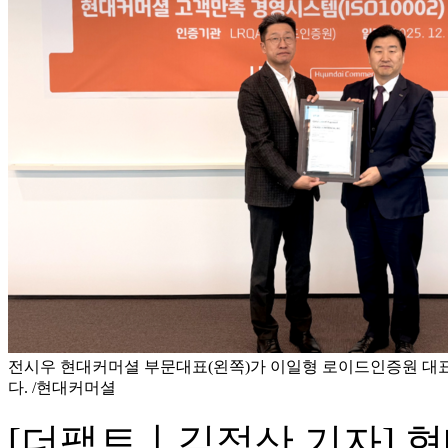
전시우 현대커머셜 부문대표(왼쪽)가 이일형 로이드인증원 대표
다. /현대커머셜
[더팩트ㅣ김정산 기자]