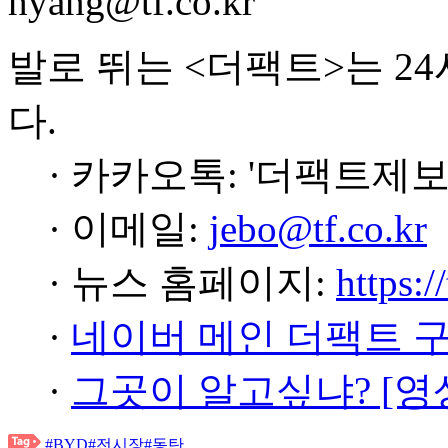
hyang@tf.co.kr
발로 뛰는 <더팩트>는 2
다.
· 카카오톡: '더팩트제보
· 이메일:
jebo@tf.co.kr
· 뉴스 홈페이지:
https:/
·
네이버 메인 더팩트 
·
그곳이 알고싶냐? [영
#BYD
#전시장
#동탄