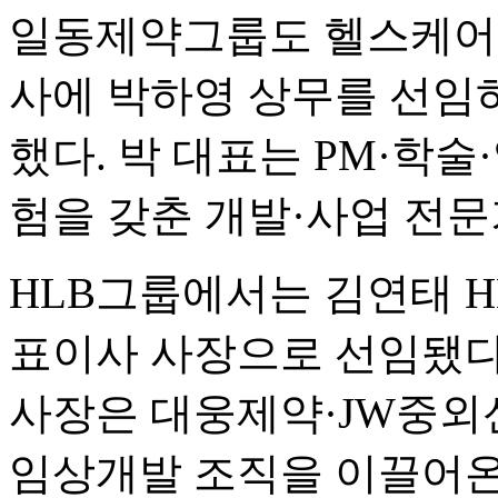
일동제약그룹도 헬스케어
사에 박하영 상무를 선임하
했다. 박 대표는 PM·학술
험을 갖춘 개발·사업 전문
HLB그룹에서는 김연태 
표이사 사장으로 선임됐다.
사장은 대웅제약·JW중
임상개발 조직을 이끌어온