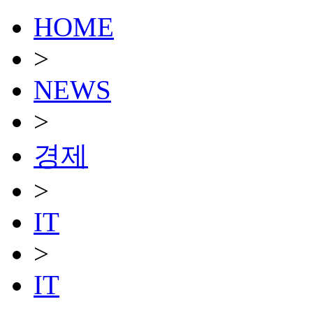
HOME
>
NEWS
>
경제
>
IT
>
IT