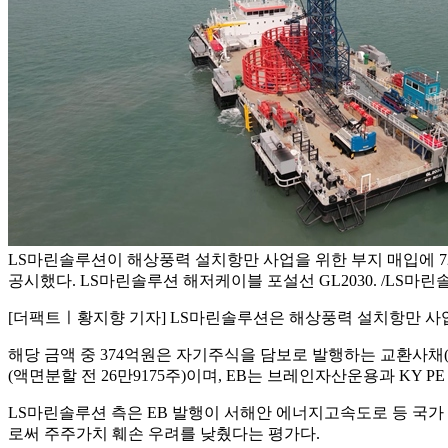
LS마린솔루션이 해상풍력 설치항만 사업을 위한 부지 매입에 7
공시했다. LS마린솔루션 해저케이블 포설선 GL2030. /LS마
[더팩트ㅣ황지향 기자] LS마린솔루션은 해상풍력 설치항만 사업
해당 금액 중 374억원은 자기주식을 담보로 발행하는 교환사채(E
(액면분할 전 26만9175주)이며, EB는 브레인자산운용과 KY P
LS마린솔루션 측은 EB 발행이 서해안 에너지고속도로 등 국
로써 주주가치 훼손 우려를 낮췄다는 평가다.