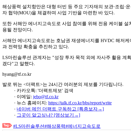
해상풍력 설치항만은 대형 터빈 등 주요 기자재의 보관·조립·
자 협약(MOU)을 체결하며 사업 기반을 마련한 바 있다.
또한 서해안 에너지고속도로 사업 참여를 위해 전용 케이블 설치
용될 전망이다.
서해안 에너지고속도로는 호남권 재생에너지를 HVDC 해저케이블
과 전력망 확충을 추진하고 있다.
LS마린솔루션 관계자는 "성장 투자 목적 외에 자사주 활용 계
겠다"고 말했다.
hyang@tf.co.kr
발로 뛰는 <더팩트>는 24시간 여러분의 제보를 기다립니다.
· 카카오톡: '더팩트제보' 검색
· 이메일:
jebo@tf.co.kr
· 뉴스 홈페이지:
https://talk.tf.co.kr/bbs/report/write
·
네이버 메인 더팩트 구독하고 [특종보자→]
·
그곳이 알고싶냐? [영상보기→]
#LS마린솔루션
#해상풍력
#에너지고속도로