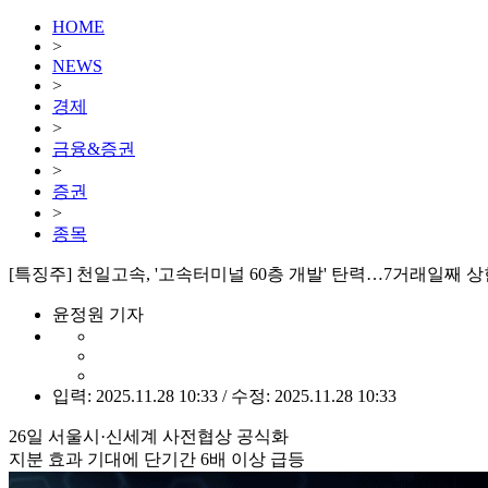
HOME
>
NEWS
>
경제
>
금융&증권
>
증권
>
종목
[특징주] 천일고속, '고속터미널 60층 개발' 탄력…7거래일째 
윤정원 기자
입력: 2025.11.28 10:33 / 수정: 2025.11.28 10:33
26일 서울시·신세계 사전협상 공식화
지분 효과 기대에 단기간 6배 이상 급등