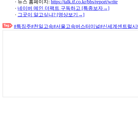
· 뉴스 홈페이지:
https://talk.tf.co.kr/bbs/report/write
·
네이버 메인 더팩트 구독하고 [특종보자→]
·
그곳이 알고싶냐? [영상보기→]
#특징주
#천일고속
#서울고속버스터미널
#신세계센트럴시