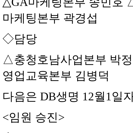
△GA마케팅본부 송민호 
마케팅본부 곽경섭
◇담당
△충청호남사업본부 박정
영업교육본부 김병덕
다음은 DB생명 12월1일자
<임원 승진>