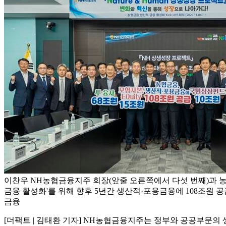
이찬우 NH농협금융지주 회장(앞줄 오른쪽에서 다섯 번째)과 
금융 활성화'를 위해 향후 5년간 생산적·포용금융에 108조원 공
금융
[더팩트 | 김태환 기자] NH농협금융지주는 정부와 공공부문의 