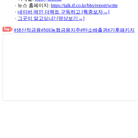
· 뉴스 홈페이지:
https://talk.tf.co.kr/bbs/report/write
·
네이버 메인 더팩트 구독하고 [특종보자→]
·
그곳이 알고싶냐? [영상보기→]
#생산적금융
#NH농협금융지주
#탄소배출권
#기후패키지