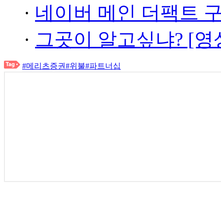
·
네이버 메인 더팩트 
·
그곳이 알고싶냐? [영
#메리츠증권
#위불
#파트너십