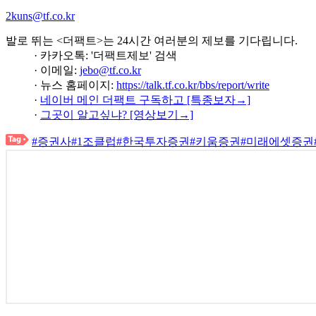
2kuns@tf.co.kr
발로 뛰는 <더팩트>는 24시간 여러분의 제보를 기다립니다.
· 카카오톡: '더팩트제보' 검색
· 이메일:
jebo@tf.co.kr
· 뉴스 홈페이지:
https://talk.tf.co.kr/bbs/report/write
·
네이버 메인 더팩트 구독하고 [특종보자→]
·
그곳이 알고싶냐? [영상보기→]
#증권사
#1조클럽
#한국투자증권
#키움증권
#미래에셋증권