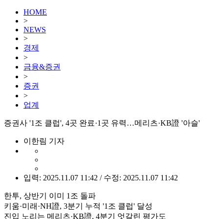
HOME
>
NEWS
>
경제
>
금융&증권
>
증권
>
업계
증권사 '1조 클럽', 4곳 완료·1곳 유력…메리츠·KB證 '아슬'
이한림 기자
입력: 2025.11.07 11:42 / 수정: 2025.11.07 11:42
한투, 상반기 이미 1조 돌파
키움·미래·NH證, 3분기 누적 '1조 클럽' 달성
진입 노리는 메리츠·KB證, 4분기 엇갈린 평가도