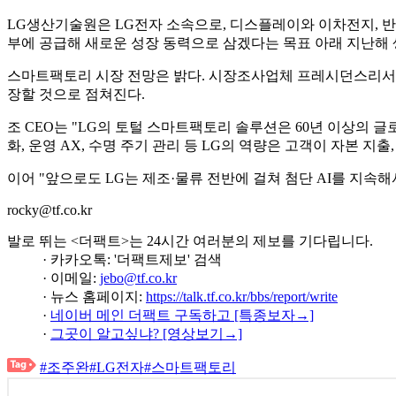
LG생산기술원은 LG전자 소속으로, 디스플레이와 이차전지, 반
부에 공급해 새로운 성장 동력으로 삼겠다는 목표 아래 지난
스마트팩토리 시장 전망은 밝다. 시장조사업체 프레시던스리서치에 
장할 것으로 점쳐진다.
조 CEO는 "LG의 토털 스마트팩토리 솔루션은 60년 이상의 
화, 운영 AX, 수명 주기 관리 등 LG의 역량은 고객이 자본 지
이어 "앞으로도 LG는 제조·물류 전반에 걸쳐 첨단 AI를 지
rocky@tf.co.kr
발로 뛰는 <더팩트>는 24시간 여러분의 제보를 기다립니다.
· 카카오톡: '더팩트제보' 검색
· 이메일:
jebo@tf.co.kr
· 뉴스 홈페이지:
https://talk.tf.co.kr/bbs/report/write
·
네이버 메인 더팩트 구독하고 [특종보자→]
·
그곳이 알고싶냐? [영상보기→]
#조주완
#LG전자
#스마트팩토리