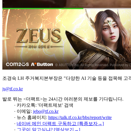
조경숙 LH 주거복지본부장은 "다양한 AI 기술 등을 접목해 
js@tf.co.kr
발로 뛰는 <더팩트>는 24시간 여러분의 제보를 기다립니다.
· 카카오톡: '더팩트제보' 검색
· 이메일:
jebo@tf.co.kr
· 뉴스 홈페이지:
https://talk.tf.co.kr/bbs/report/write
·
네이버 메인 더팩트 구독하고 [특종보자→]
·
그곳이 알고싶냐? [영상보기→]