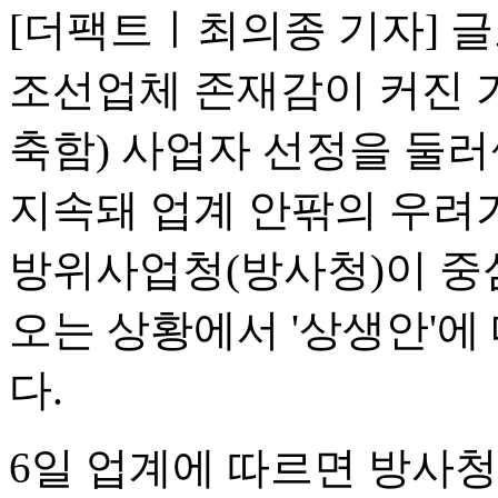
[더팩트ㅣ최의종 기자] 글
조선업체 존재감이 커진 가
축함) 사업자 선정을 둘러
지속돼 업계 안팎의 우려가
방위사업청(방사청)이 중
오는 상황에서 '상생안'에
다.
6일 업계에 따르면 방사청