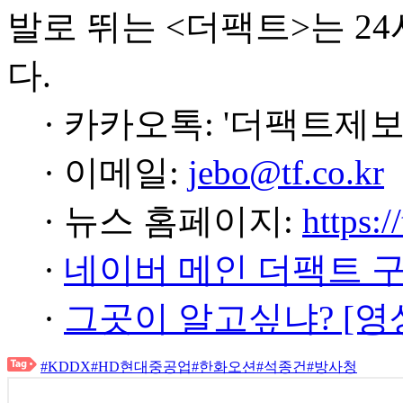
발로 뛰는 <더팩트>는 2
다.
· 카카오톡: '더팩트제보
· 이메일:
jebo@tf.co.kr
· 뉴스 홈페이지:
https:/
·
네이버 메인 더팩트 
·
그곳이 알고싶냐? [영
#KDDX
#HD현대중공업
#한화오션
#석종건
#방사청