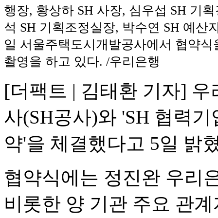
행장, 황상하 SH 사장, 심우섭 SH 기
석 SH 기획조정실장, 박수연 SH 예산
일 서울주택도시개발공사에서 협약식
촬영을 하고 있다. /우리은행
[더팩트 | 김태환 기자]
사(SH공사)와 'SH 협
약'을 체결했다고 5일 밝혔
협약식에는 정진완 우리은
비롯한 양 기관 주요 관