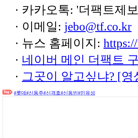
· 카카오톡: '더팩트제보
· 이메일:
jebo@tf.co.kr
· 뉴스 홈페이지:
https:/
·
네이버 메인 더팩트 
·
그곳이 알고싶냐? [영
#롯데
#신동주
#신격호
#신동빈
#민유성