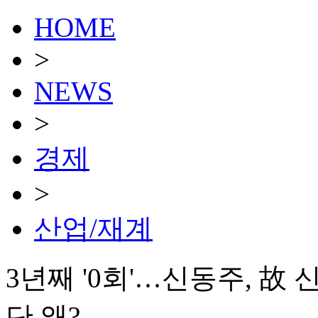
HOME
>
NEWS
>
경제
>
산업/재계
3년째 '0회'…신동주, 故
단 왜?