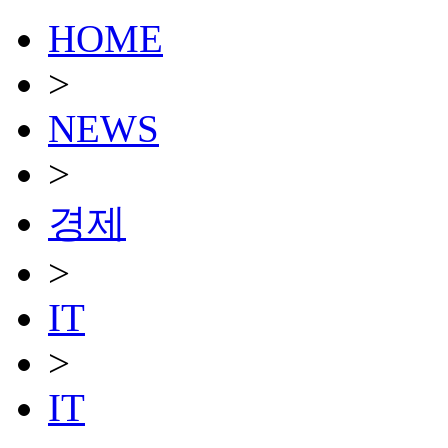
HOME
>
NEWS
>
경제
>
IT
>
IT