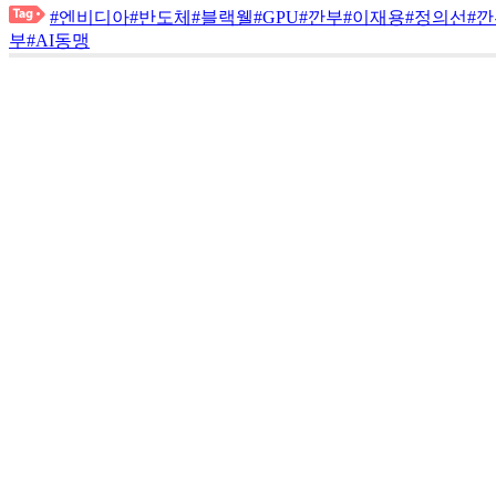
#엔비디아
#반도체
#블랙웰
#GPU
#깐부
#이재용
#정의선
#
부
#AI동맹