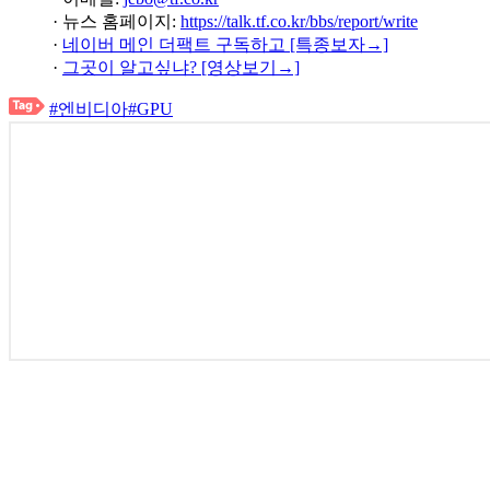
· 뉴스 홈페이지:
https://talk.tf.co.kr/bbs/report/write
·
네이버 메인 더팩트 구독하고 [특종보자→]
·
그곳이 알고싶냐? [영상보기→]
#엔비디아
#GPU