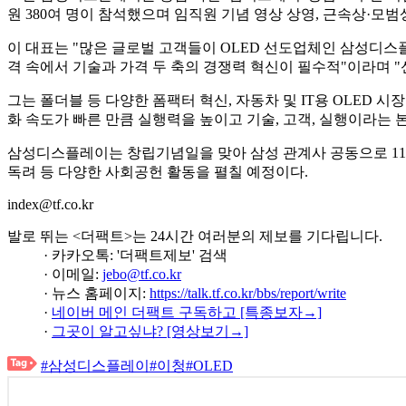
원 380여 명이 참석했으며 임직원 기념 영상 상영, 근속상·모범
이 대표는 "많은 글로벌 고객들이 OLED 선도업체인 삼성디스
격 속에서 기술과 가격 두 축의 경쟁력 혁신이 필수적"이라며 
그는 폴더블 등 다양한 폼팩터 혁신, 자동차 및 IT용 OLED 시
화 속도가 빠른 만큼 실행력을 높이고 기술, 고객, 실행이라는 
삼성디스플레이는 창립기념일을 맞아 삼성 관계사 공동으로 11월
독려 등 다양한 사회공헌 활동을 펼칠 예정이다.
index@tf.co.kr
발로 뛰는 <더팩트>는 24시간 여러분의 제보를 기다립니다.
· 카카오톡: '더팩트제보' 검색
· 이메일:
jebo@tf.co.kr
· 뉴스 홈페이지:
https://talk.tf.co.kr/bbs/report/write
·
네이버 메인 더팩트 구독하고 [특종보자→]
·
그곳이 알고싶냐? [영상보기→]
#삼성디스플레이
#이청
#OLED