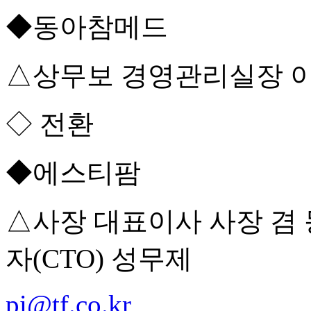
◆동아참메드
△상무보 경영관리실장 
◇ 전환
◆에스티팜
△사장 대표이사 사장 겸
자(CTO) 성무제
pi@tf.co.kr