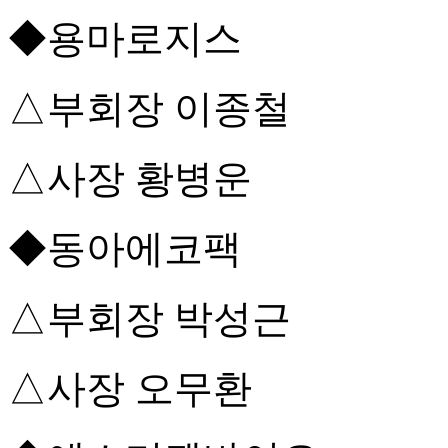
◆용마로지스
△부회장 이종철
△사장 황병운
◆동아에코팩
△부회장 박성근
△사장 오무환