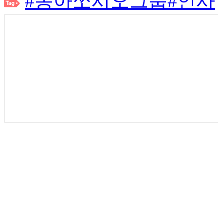
#동아쏘시오그룹
#인사