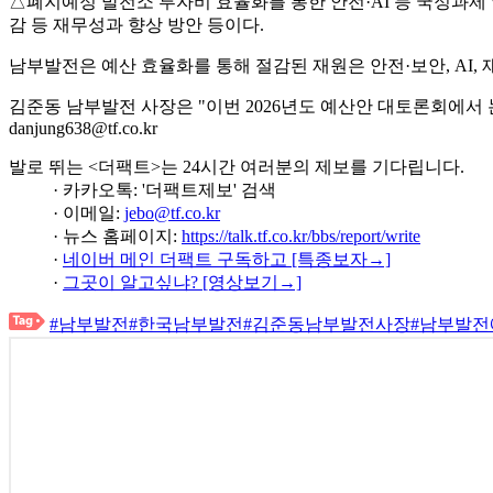
△폐지예정 발전소 투자비 효율화를 통한 안전·AI 등 국정과제
감 등 재무성과 향상 방안 등이다.
남부발전은 예산 효율화를 통해 절감된 재원은 안전·보안, AI,
김준동 남부발전 사장은 "이번 2026년도 예산안 대토론회에서
danjung638@tf.co.kr
발로 뛰는 <더팩트>는 24시간 여러분의 제보를 기다립니다.
· 카카오톡: '더팩트제보' 검색
· 이메일:
jebo@tf.co.kr
· 뉴스 홈페이지:
https://talk.tf.co.kr/bbs/report/write
·
네이버 메인 더팩트 구독하고 [특종보자→]
·
그곳이 알고싶냐? [영상보기→]
#남부발전
#한국남부발전
#김준동남부발전사장
#남부발전