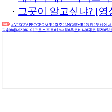
·
그곳이 알고싶냐? [영
#APEC
#APECCEO서밋
#경주
#LNG
#SMR
#원전
#두산에
파워
#에너지
#마이크로소프트
#한수원
#두코바니
#체코원전
#팀