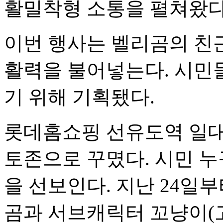
활밀착형 소통을 펼쳐왔다
이번 행사는 벨리곰의 친
활력을 불어넣는다. 시민
기 위해 기획됐다.
롯데홈쇼핑 선유도역 일대
토존으로 꾸몄다. 시민 누
을 선보인다. 지난 24일
곰과 서브캐릭터 꼬냥이(고