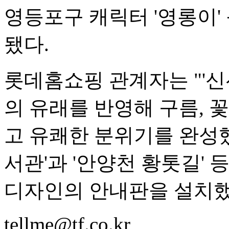
영등포구 캐릭터 '영롱이'
됐다.
롯데홈쇼핑 관계자는 "'신
의 유래를 반영해 구름, 꽃
고 유쾌한 분위기를 완성했
서관'과 '안양천 황톳길'
디자인의 안내판을 설치했
tellme@tf.co.kr