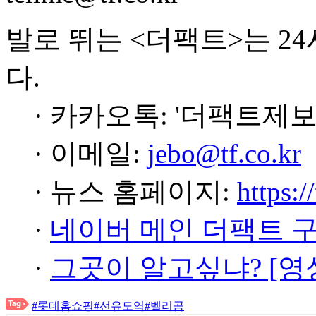
발로 뛰는 <더팩트>는 2
다.
· 카카오톡: '더팩트제보
· 이메일:
jebo@tf.co.kr
· 뉴스 홈페이지:
https:/
·
네이버 메인 더팩트 
·
그곳이 알고싶냐? [영
#롯데홈쇼핑
#선유도역
#벨리곰