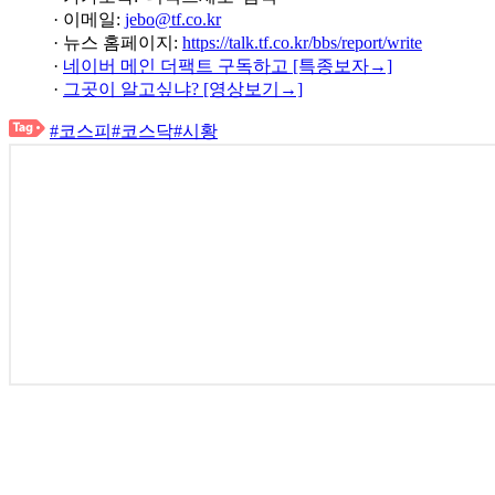
· 이메일:
jebo@tf.co.kr
· 뉴스 홈페이지:
https://talk.tf.co.kr/bbs/report/write
·
네이버 메인 더팩트 구독하고 [특종보자→]
·
그곳이 알고싶냐? [영상보기→]
#코스피
#코스닥
#시황