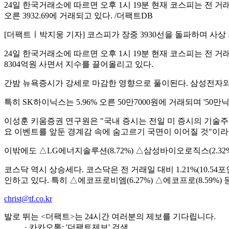
24일 한국거래소에 따르면 오후 1시 19분 현재 코스피는 전 거래일보
오른 3932.69에 거래되고 있다. /더팩트DB
[더팩트ㅣ박지웅 기자] 코스피가 장중 3930선을 돌파하며 사상
24일 한국거래소에 따르면 오후 1시 19분 현재 코스피는 전 거래일보
8304억원 사면서 지수를 끌어올리고 있다.
간밤 뉴욕증시가 강세로 마감한 영향으로 풀이된다. 삼성전자와
특히 SK하이닉스는 5.96% 오른 50만7000원에 거래되며 '50만
이성훈 키움증권 연구원은 "국내 증시는 전일 미 증시의 기술주 반등
요 이벤트를 앞둔 경계감 속에 숨고르기 국면이 이어질 것"이라
이밖에도 △LG에너지솔루션(8.72%) △삼성바이오로직스(2.32%
코스닥 역시 상승세다. 코스닥은 전 거래일 대비 1.21%(10.54포
인하고 있다. 특히 △에코프로비엠(6.27%) △에코프로(8.59%
christ@tf.co.kr
발로 뛰는 <더팩트>는 24시간 여러분의 제보를 기다립니다.
· 카카오톡: '더팩트제보' 검색