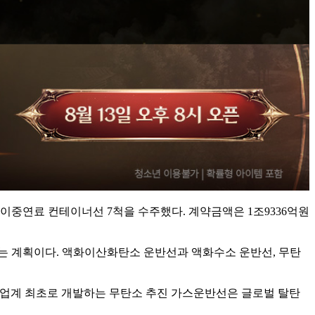
 이중연료 컨테이너선 7척을 수주했다. 계약금액은 1조9336억원
겠다는 계획이다. 액화이산화탄소 운반선과 액화수소 운반선, 무탄
가 업계 최초로 개발하는 무탄소 추진 가스운반선은 글로벌 탈탄