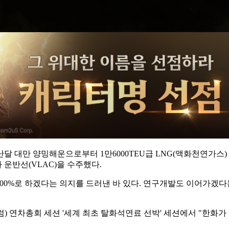
 대만 양밍해운으로부터 1만6000TEU급 LNG(액화천연가스)
 운반선(VLAC)을 수주했다.
을 100%로 하겠다는 의지를 드러낸 바 있다. 연구개발도 이어가
 연차총회 세션 '세계 최초 탈화석연료 선박' 세션에서 "한화