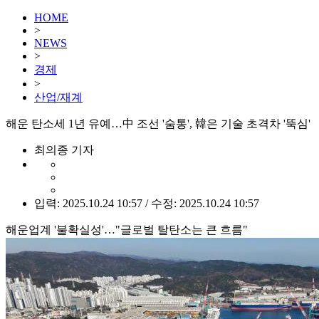
HOME
>
NEWS
>
경제
>
산업/재계
해운 탄소세 1년 유예…中 조선 '숨통', 韓은 기술 초격차 '뚝심'
최의종 기자
입력: 2025.10.24 10:57 / 수정: 2025.10.24 10:57
해운업계 '불확실성'…"글로벌 탈탄소는 큰 흐름"