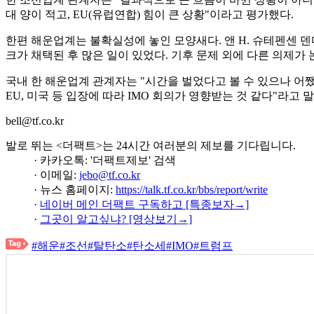
대 양이 적고, EU(유럽연합) 힘이 큰 상황"이라고 평가했다.
한편 해운업계는 불확실성에 놓인 모양새다. 앤 H. 슈테펜센 덴
크가 채택된 후 많은 일이 있었다. 기후 문제 외에 다른 의제가
국내 한 해운업계 관계자는 "시간을 벌었다고 볼 수 있으나 어
EU, 미국 등 입장에 따라 IMO 회의가 영향받는 것 같다"라고 
bell@tf.co.kr
발로 뛰는 <더팩트>는 24시간 여러분의 제보를 기다립니다.
· 카카오톡: '더팩트제보' 검색
· 이메일:
jebo@tf.co.kr
· 뉴스 홈페이지:
https://talk.tf.co.kr/bbs/report/write
·
네이버 메인 더팩트 구독하고 [특종보자→]
·
그곳이 알고싶냐? [영상보기→]
#해운
#조선
#탈탄소
#탄소세
#IMO
#트럼프