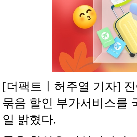
[더팩트ㅣ허주열 기자] 
묶음 할인 부가서비스를 
일 밝혔다.