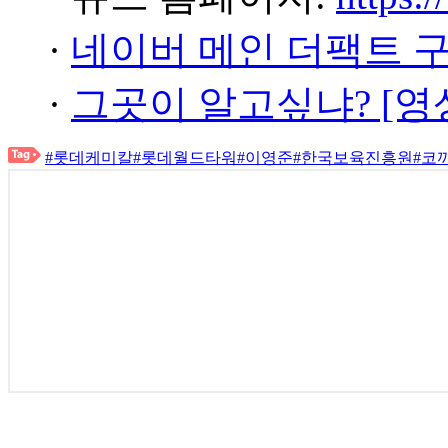
·
네이버 메인 더팩트 
·
그곳이 알고싶냐? [영
#롯데케미칼
#롯데월드타워
#이영준
#한국보육진흥원
#코