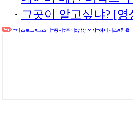
·
그곳이 알고싶냐? [영
#비즈토크
#코스피
#증시
#주식
#삼성전자
#하이닉스
#환율