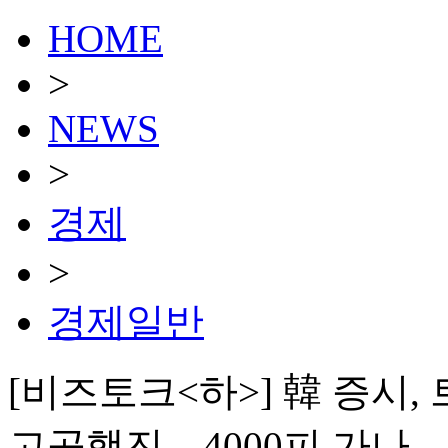
HOME
>
NEWS
>
경제
>
경제일반
[비즈토크<하>] 韓 증시
고공행진…4000피 가나