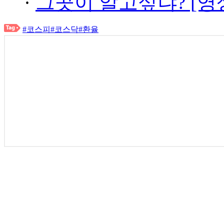
·
그곳이 알고싶냐? [영
#코스피
#코스닥
#환율