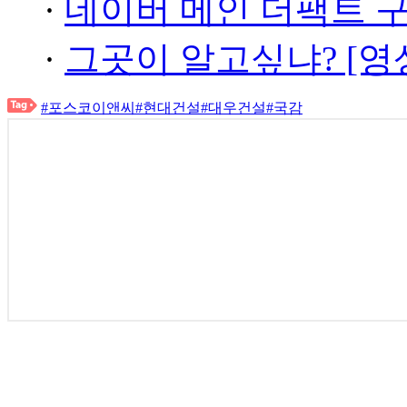
·
네이버 메인 더팩트 
·
그곳이 알고싶냐? [영
#포스코이앤씨
#현대건설
#대우건설
#국감