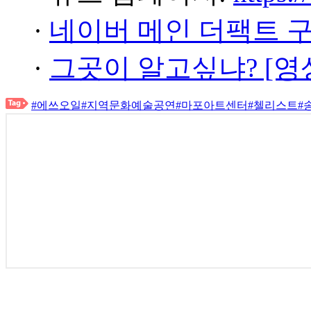
·
네이버 메인 더팩트 
·
그곳이 알고싶냐? [영
#에쓰오일
#지역문화예술공연
#마포아트센터
#첼리스트
#