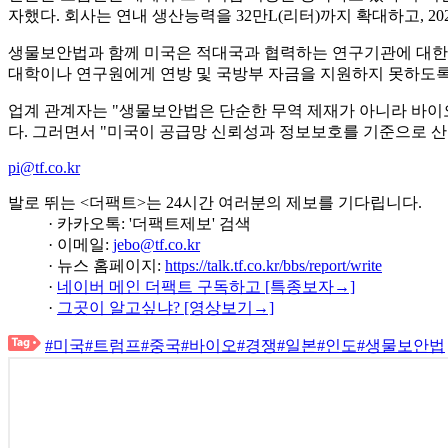
자했다. 회사는 연내 생산능력을 32만L(리터)까지 확대하고, 20
생물보안법과 함께 미국은 적대국과 협력하는 연구기관에 대한 연
대학이나 연구원에게 연방 및 국방부 자금을 지원하지 못하도록 
업계 관계자는 "생물보안법은 단순한 무역 제재가 아니라 바이
다. 그러면서 "미국이 공급망 신뢰성과 정보보호를 기준으로 산
pi@tf.co.kr
발로 뛰는 <더팩트>는 24시간 여러분의 제보를 기다립니다.
· 카카오톡: '더팩트제보' 검색
· 이메일:
jebo@tf.co.kr
· 뉴스 홈페이지:
https://talk.tf.co.kr/bbs/report/write
·
네이버 메인 더팩트 구독하고 [특종보자→]
·
그곳이 알고싶냐? [영상보기→]
#미국
#트럼프
#중국
#바이오
#경쟁
#일본
#인도
#생물보안법