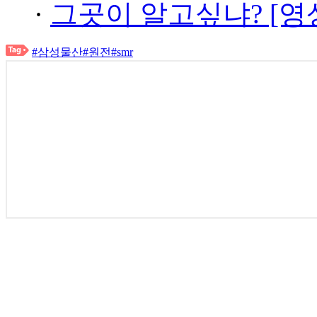
·
그곳이 알고싶냐? [영
#삼성물산
#원전
#smr