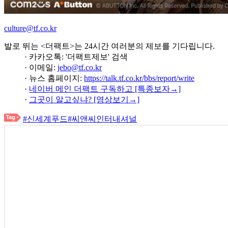
culture@tf.co.kr
발로 뛰는 <더팩트>는 24시간 여러분의 제보를 기다립니다.
· 카카오톡: '더팩트제보' 검색
· 이메일:
jebo@tf.co.kr
· 뉴스 홈페이지:
https://talk.tf.co.kr/bbs/report/write
·
네이버 메인 더팩트 구독하고 [특종보자→]
·
그곳이 알고싶냐? [영상보기→]
#신세계푸드
#씨앤씨인터내셔널