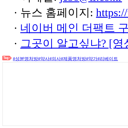
· 뉴스 홈페이지:
https:/
·
네이버 메인 더팩트 
·
그곳이 알고싶냐? [영
#성분명처방
#약사
#의사
#제품명처방
#약가
#리베이트