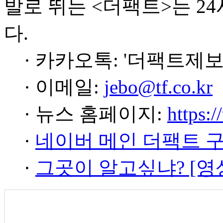
발로 뛰는 <더팩트>는 2
다.
· 카카오톡: '더팩트제보
· 이메일:
jebo@tf.co.kr
· 뉴스 홈페이지:
https:/
·
네이버 메인 더팩트 
·
그곳이 알고싶냐? [영