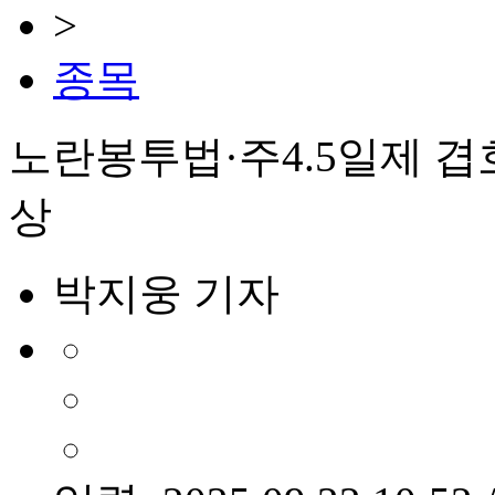
>
종목
노란봉투법·주4.5일제 
상
박지웅 기자