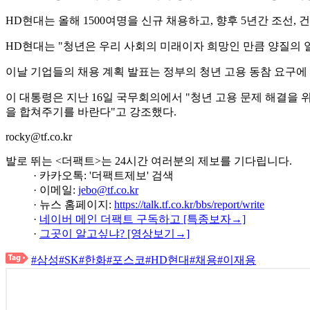
HD현대는 올해 1500여명을 신규 채용하고, 향후 5년간 조선,
HD현대는 "청년은 우리 사회의 미래이자 희망인 만큼 양질의 
이날 기업들의 채용 계획 발표는 정부의 청년 고용 동참 요구에
이 대통령은 지난 16일 국무회의에서 "청년 고용 문제 해결을
을 합쳐주기를 바란다"고 강조했다.
rocky@tf.co.kr
발로 뛰는 <더팩트>는 24시간 여러분의 제보를 기다립니다.
· 카카오톡: '더팩트제보' 검색
· 이메일:
jebo@tf.co.kr
· 뉴스 홈페이지:
https://talk.tf.co.kr/bbs/report/write
·
네이버 메인 더팩트 구독하고 [특종보자→]
·
그곳이 알고싶냐? [영상보기→]
#삼성
#SK
#한화
#포스코
#HD현대
#채용
#이재용