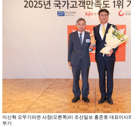
이신혁 오뚜기라면 사장(오른쪽)이 조선일보 홍준호 대표이사와 
뚜기